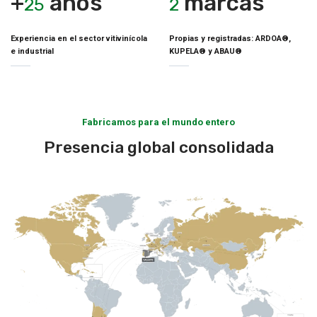
+
años
marcas
30
2
Experiencia en el sector vitivinícola
Propias y registradas: ARDOA®,
e industrial
KUPELA® y ABAU®
Fabricamos para el mundo entero
Presencia global consolidada