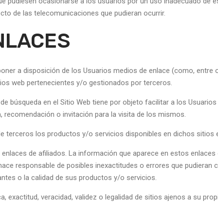
 pudiesen ocasionarse a los usuarios por un uso inadecuado de este
ecto de las telecomunicaciones que pudieran ocurrir.
ENLACES
oner a disposición de los Usuarios medios de enlace (como, entre ot
ios web pertenecientes y/o gestionados por terceros.
de búsqueda en el Sitio Web tiene por objeto facilitar a los Usuario
, recomendación o invitación para la visita de los mismos.
de terceros los productos y/o servicios disponibles en dichos sitios
nlaces de afiliados. La información que aparece en estos enlaces de
 hace responsable de posibles inexactitudes o errores que pudieran 
antes o la calidad de sus productos y/o servicios.
a, exactitud, veracidad, validez o legalidad de sitios ajenos a su pr