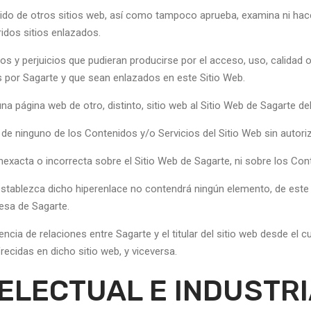
nido de otros sitios web, así como tampoco aprueba, examina ni hace
ridos sitios enlazados.
 y perjuicios que pudieran producirse por el acceso, uso, calidad o
s por Sagarte y que sean enlazados en este Sitio Web.
una página web de otro, distinto, sitio web al Sitio Web de Sagarte d
de ninguno de los Contenidos y/o Servicios del Sitio Web sin autori
exacta o incorrecta sobre el Sitio Web de Sagarte, ni sobre los Con
e establezca dicho hiperenlace no contendrá ningún elemento, de este
esa de Sagarte.
encia de relaciones entre Sagarte y el titular del sitio web desde el c
recidas en dicho sitio web, y viceversa.
TELECTUAL E INDUSTR