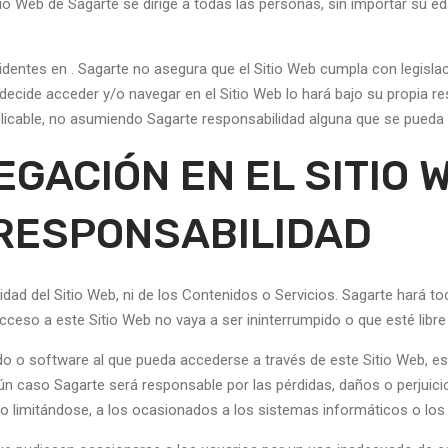
Sitio Web de Sagarte se dirige a todas las personas, sin importar su 
sidentes en . Sagarte no asegura que el Sitio Web cumpla con legislac
y decide acceder y/o navegar en el Sitio Web lo hará bajo su propia 
plicable, no asumiendo Sagarte responsabilidad alguna que se pueda 
VEGACIÓN EN EL SITIO
 RESPONSABILIDAD
ilidad del Sitio Web, ni de los Contenidos o Servicios. Sagarte hará t
cceso a este Sitio Web no vaya a ser ininterrumpido o que esté libre 
o o software al que pueda accederse a través de este Sitio Web, est
ún caso Sagarte será responsable por las pérdidas, daños o perjuicio
no limitándose, a los ocasionados a los sistemas informáticos o los 