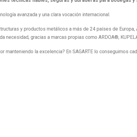
iones técnicas fiables, seguras y duraderas para bodegas y 
logía avanzada y una clara vocación internacional.
tructuras y productos metálicos a más de 24 países de Europa, 
 a cada necesidad, gracias a marcas propias como ARDOA®, KUP
tor manteniendo la excelencia? En SAGARTE lo conseguimos cada