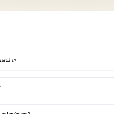
barcáis?
?
oyectos únicos?